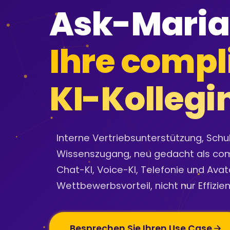
Ask-Maria
Ihre compl
KI-Kollegi
Interne Vertriebsunterstützung, Schu
Wissenszugang, neu gedacht als comp
Chat-KI, Voice-KI, Telefonie und Avat
Wettbewerbsvorteil, nicht nur Effizien
Besprechen Sie Ihren Use Case