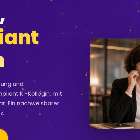
,
iant
n
lung und
liant KI-Kollegin, mit
ar. Ein nachweisbarer
z.